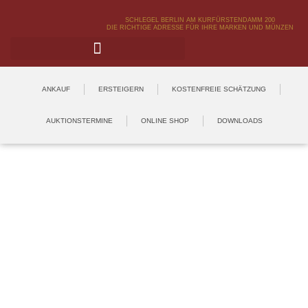
SCHLEGEL BERLIN AM KURFÜRSTENDAMM 200
DIE RICHTIGE ADRESSE FÜR IHRE MARKEN UND MÜNZEN
ANKAUF
ERSTEIGERN
KOSTENFREIE SCHÄTZUNG
AUKTIONSTERMINE
ONLINE SHOP
DOWNLOADS